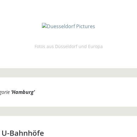
Fotos aus Düsseldorf und Europa
egorie
‘
Hamburg
’
 U-Bahnhöfe