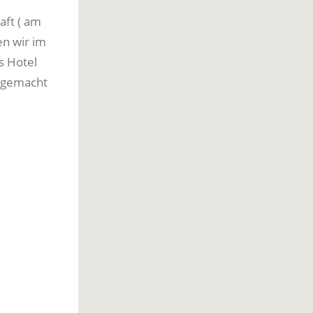
ft ( am
en wir im
s Hotel
s gemacht