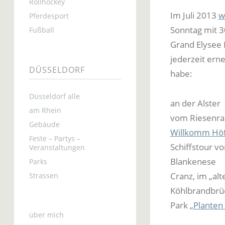
Rollhockey
Im Juli 2013
w
Pferdesport
Sonntag mit 3
Fußball
Grand Elysee 
jederzeit ern
DÜSSELDORF
habe:
Düsseldorf alle
an der Alster
am Rhein
vom Riesenr
Gebäude
Willkomm Höf
Feste – Partys –
Schiffstour v
Veranstaltungen
Blankenese
Parks
Cranz, im „alt
Strassen
Köhlbrandbrü
Park „
Planten
über mich