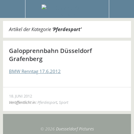
Artikel der Kategorie
‘
Pferdesport
’
Galopprennbahn Düsseldorf
Grafenberg
BMW Renntag 17.6.2012
18. JUNI 2012
Veröffentlicht in:
Pferdesport
,
Sport
© 2026
Duesseldorf Pictures