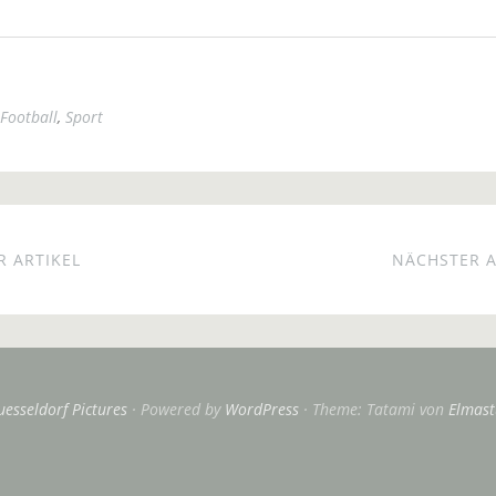
Football
,
Sport
 ARTIKEL
NÄCHSTER A
uesseldorf Pictures
Powered by
WordPress
Theme: Tatami von
Elmast