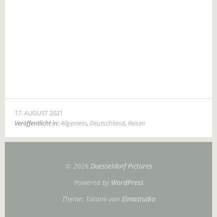
17. AUGUST 2021
Veröffentlicht in:
Allgemein
,
Deutschland
,
Reisen
© 2026
Duesseldorf Pictures
Powered by
WordPress
Theme: Tatami von
Elmastudio